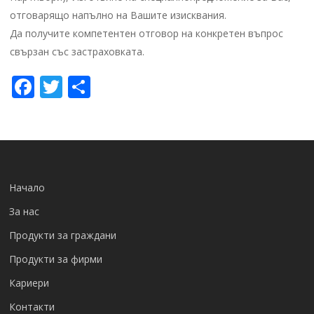
отговарящо напълно на Вашите изисквания.
Да получите компетентен отговор на конкретен въпрос
свързан със застраховката.
Facebook
Twitter
Share
Начало
За нас
Продукти за граждани
Продукти за фирми
Кариери
Контакти