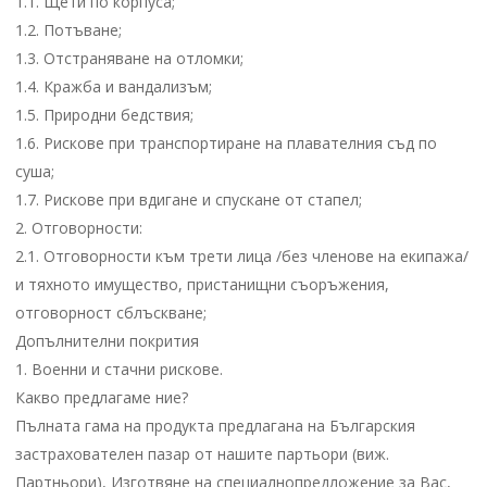
1.1. Щети по корпуса;
1.2. Потъване;
1.3. Отстраняване на отломки;
1.4. Кражба и вандализъм;
1.5. Природни бедствия;
1.6. Рискове при транспортиране на плавателния съд по
суша;
1.7. Рискове при вдигане и спускане от стапел;
2. Отговорности:
2.1. Отговорности към трети лица /без членове на екипажа/
и тяхното имущество, пристанищни съоръжения,
отговорност сблъскване;
Допълнителни покрития
1. Военни и стачни рискове.
Какво предлагаме ние?
Пълната гама на продукта предлагана на Българския
застрахователен пазар от нашите партьори (виж.
Партньори), Изготвяне на специалнопредложение за Вас,