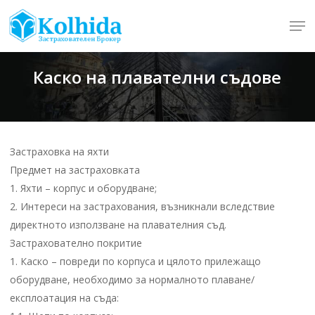
Skip
Men
to
Close
main
Menu
content
Каско на плавателни съдове
Застраховка на яхти
Предмет на застраховката
1. Яхти – корпус и оборудване;
2. Интереси на застрахования, възникнали вследствие
директното използване на плавателния съд.
Застрахователно покритие
1. Каско – повреди по корпуса и цялото прилежащо
оборудване, необходимо за нормалното плаване/
експлоатация на съда: